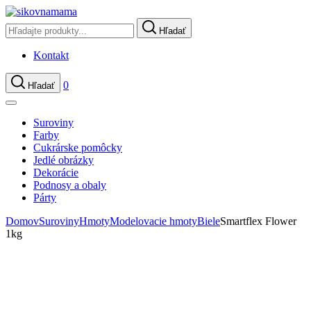
Hľadať
Kontakt
0
Hľadať
Suroviny
Farby
Cukrárske pomôcky
Jedlé obrázky
Dekorácie
Podnosy a obaly
Párty
Domov
Suroviny
Hmoty
Modelovacie hmoty
Biele
Smartflex Flower
1kg