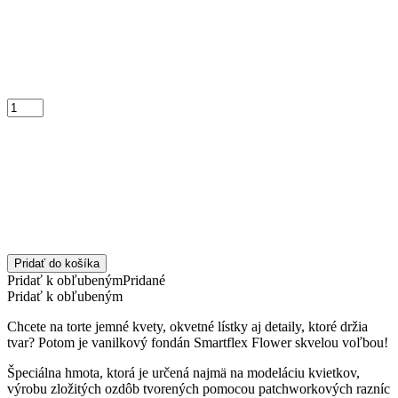
Pridať do košíka
Pridať k obľubeným
Pridané
Pridať k obľubeným
Chcete na torte jemné kvety, okvetné lístky aj detaily, ktoré držia
tvar? Potom je vanilkový fondán Smartflex Flower skvelou voľbou!
Špeciálna hmota, ktorá je určená najmä na modeláciu kvietkov,
výrobu zložitých ozdôb tvorených pomocou patchworkových razníc