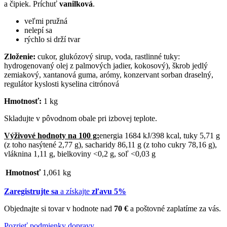
a čipiek. Príchuť
vanilková
.
veľmi pružná
nelepí sa
rýchlo si drží tvar
Zloženie:
cukor, glukózový sirup, voda, rastlinné tuky:
hydrogenovaný olej z palmových jadier, kokosový), škrob jedlý
zemiakový, xantanová guma, arómy, konzervant sorban draselný,
regulátor kyslosti kyselina citrónová
Hmotnosť:
1 kg
Skladujte v pôvodnom obale pri izbovej teplote.
Výživové hodnoty na 100 g:
energia 1684 kJ/398 kcal, tuky 5,71 g
(z toho nasýtené 2,77 g), sacharidy 86,11 g (z toho cukry 78,16 g),
vláknina 1,11 g, bielkoviny <0,2 g, soľ <0,03 g
Hmotnosť
1,061 kg
Zaregistrujte sa
a získajte
zľavu 5%
Objednajte si tovar v hodnote nad
70 €
a poštovné zaplatíme za vás.
Pozrieť podmienky dopravy