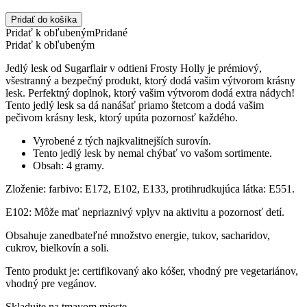
Pridať do košíka
Pridať k obľubeným
Pridané
Pridať k obľubeným
Jedlý lesk od Sugarflair v odtieni Frosty Holly je prémiový,
všestranný a bezpečný produkt, ktorý dodá vašim výtvorom krásny
lesk. Perfektný doplnok, ktorý vašim výtvorom dodá extra nádych!
Tento jedlý lesk sa dá nanášať priamo štetcom a dodá vašim
pečivom krásny lesk, ktorý upúta pozornosť každého.
Vyrobené z tých najkvalitnejších surovín.
Tento jedlý lesk by nemal chýbať vo vašom sortimente.
Obsah: 4 gramy.
Zloženie: farbivo: E172, E102, E133, protihrudkujúca látka: E551.
E102: Môže mať nepriaznivý vplyv na aktivitu a pozornosť detí.
Obsahuje zanedbateľné množstvo energie, tukov, sacharidov,
cukrov, bielkovín a soli.
Tento produkt je: certifikovaný ako kóšer, vhodný pre vegetariánov,
vhodný pre vegánov.
Skladujte na tmavom mieste.