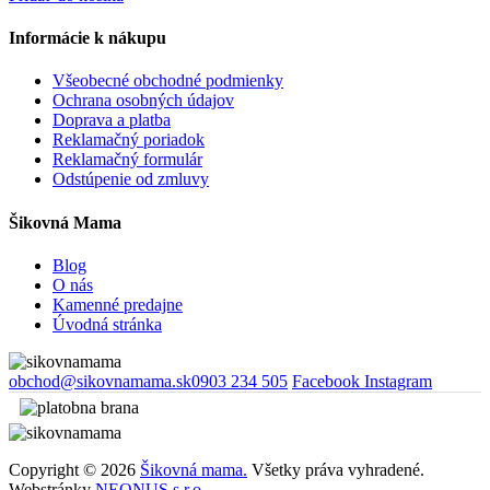
Informácie k nákupu
Všeobecné obchodné podmienky
Ochrana osobných údajov
Doprava a platba
Reklamačný poriadok
Reklamačný formulár
Odstúpenie od zmluvy
Šikovná Mama
Blog
O nás
Kamenné predajne
Úvodná stránka
obchod@sikovnamama.sk
0903 234 505
Facebook
Instagram
Copyright © 2026
Šikovná mama.
Všetky práva vyhradené.
Webstránky
NEONUS s.r.o.