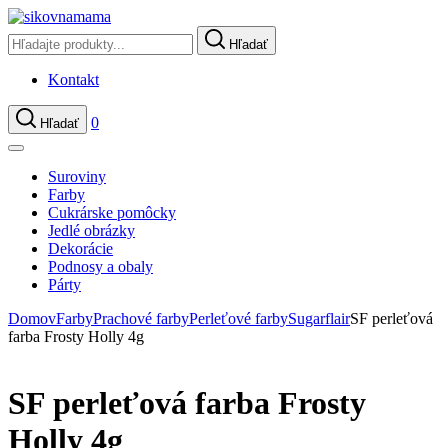
Hľadať
Kontakt
0
Hľadať
Suroviny
Farby
Cukrárske pomôcky
Jedlé obrázky
Dekorácie
Podnosy a obaly
Párty
Domov
Farby
Prachové farby
Perleťové farby
Sugarflair
SF perleťová
farba Frosty Holly 4g
SF perleťová farba Frosty
Holly 4g