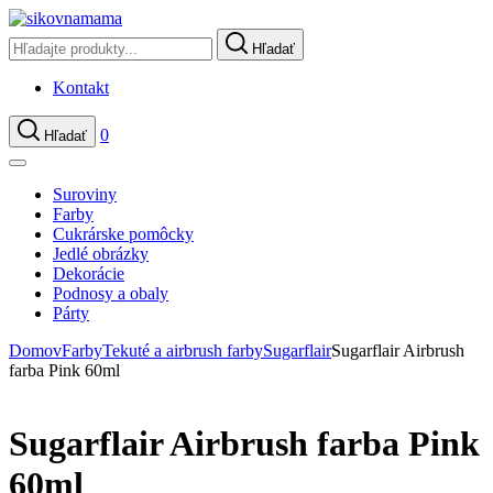
Hľadať
Kontakt
0
Hľadať
Suroviny
Farby
Cukrárske pomôcky
Jedlé obrázky
Dekorácie
Podnosy a obaly
Párty
Domov
Farby
Tekuté a airbrush farby
Sugarflair
Sugarflair Airbrush
farba Pink 60ml
Sugarflair Airbrush farba Pink
60ml