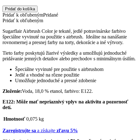
Pridať do košíka
Pridať k obľubeným
Pridané
Pridať k obľubeným
Sugarflair Airbrush Color je tekuté, jedlé potravinárske farbivo
špeciálne vyvinuté na použitie s airbrush. Ideálne na nanášanie
rovnomernej a presnej farby na torty, dekorácie a iné výtvory.
Tieto farby poskytujú žiarivé výsledky a umožňujú jednoduché
pridávanie jemných detailov alebo prechodov s minimálnym úsilím.
Špeciálne vyvinuté pre použitie s airbrushom
Jedlé a vhodné na rôzne použitie
Umožňuje jednoduché a presné zdobenie
Zloženie:
Voda, 18,0 % etanol, farbivo: E122.
E122: Môže mať nepriaznivý vplyv na aktivitu a pozornosť
detí.
Hmotnosť
0,075 kg
Zaregistrujte sa
a získajte
zľavu 5%