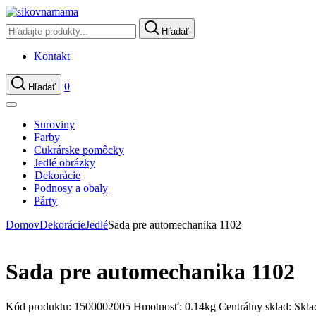
Hľadať
Kontakt
0
Hľadať
Suroviny
Farby
Cukrárske pomôcky
Jedlé obrázky
Dekorácie
Podnosy a obaly
Párty
Domov
Dekorácie
Jedlé
Sada pre automechanika 1102
Sada pre automechanika 1102
Kód produktu:
1500002005
Hmotnosť:
0.14kg
Centrálny sklad:
Skl