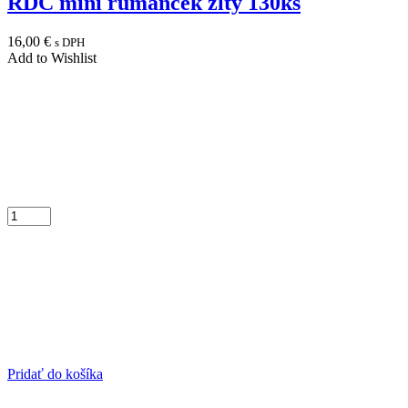
RDC mini rumanček žltý 130ks
16,00
€
s DPH
Add to Wishlist
Pridať do košíka