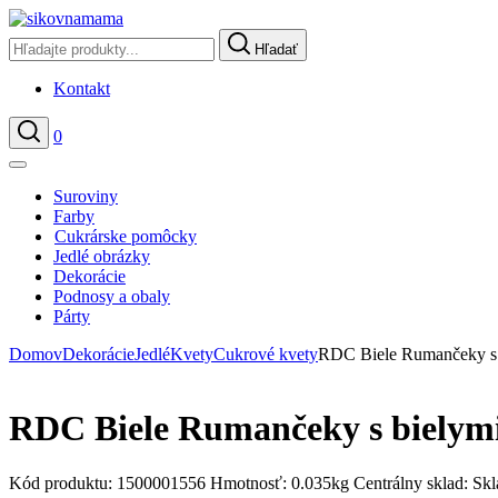
Hľadať
Kontakt
0
Hľadať
Suroviny
Farby
Cukrárske pomôcky
Jedlé obrázky
Dekorácie
Podnosy a obaly
Párty
Domov
Dekorácie
Jedlé
Kvety
Cukrové kvety
RDC Biele Rumančeky s b
RDC Biele Rumančeky s bielymi
Kód produktu:
1500001556
Hmotnosť:
0.035kg
Centrálny sklad:
Sk