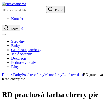
Hľadať
Kontakt
0
Hľadať
Suroviny
Farby
Cukrárske pomôcky
Jedlé obrázky
Dekorácie
Podnosy a obaly
Párty
Domov
Farby
Prachové farby
Matné farby
Rainbow dust
RD prachová
farba cherry pie
RD prachová farba cherry pie