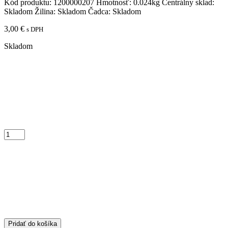
Kód produktu:
1200000207
Hmotnosť:
0.024kg
Centrálny sklad:
Skladom
Žilina:
Skladom
Čadca:
Skladom
3,00
€
s DPH
Skladom
Pridať do košíka