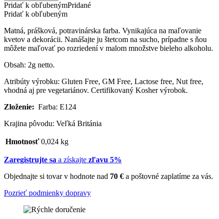
Pridať k obľubeným
Pridané
Pridať k obľubeným
Matná, prášková, potravinárska farba. Vynikajúca na maľovanie
kvetov a dekorácii. Nanášajte ju štetcom na sucho, prípadne s ňou
môžete maľovať po rozriedení v malom množstve bieleho alkoholu.
Obsah: 2g netto.
Atribúty výrobku: Gluten Free, GM Free, Lactose free, Nut free,
vhodná aj pre vegetariánov. Certifikovaný Kosher výrobok.
Zloženie:
Farba: E124
Krajina pôvodu: Veľká Británia
Hmotnosť
0,024 kg
Zaregistrujte sa
a získajte
zľavu 5%
Objednajte si tovar v hodnote nad
70 €
a poštovné zaplatíme za vás.
Pozrieť podmienky dopravy