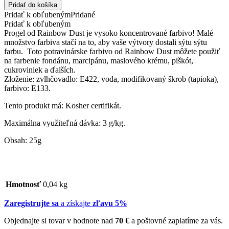
Pridať do košíka
Pridať k obľubeným
Pridané
Pridať k obľubeným
Progel od Rainbow Dust je vysoko koncentrované farbivo! Malé
množstvo farbiva stačí na to, aby vaše výtvory dostali sýtu sýtu
farbu. Toto potravinárske farbivo od Rainbow Dust môžete použiť
na farbenie fondánu, marcipánu, maslového krému, piškót,
cukroviniek a ďalších.
Zloženie: zvlhčovadlo: E422, voda, modifikovaný škrob (tapioka),
farbivo: E133.
Tento produkt má: Kosher certifikát.
Maximálna využiteľná dávka: 3 g/kg.
Obsah: 25g
Hmotnosť
0,04 kg
Zaregistrujte sa
a získajte
zľavu 5%
Objednajte si tovar v hodnote nad
70 €
a poštovné zaplatíme za vás.