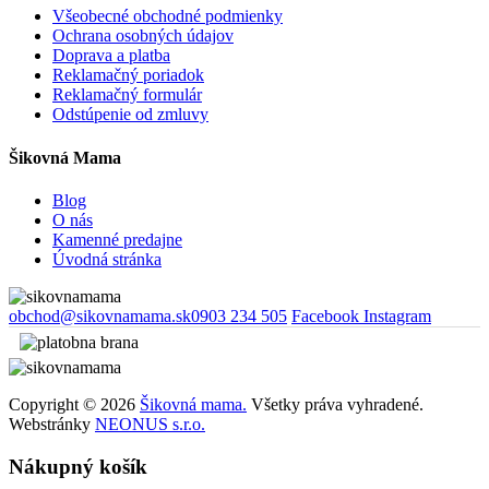
Všeobecné obchodné podmienky
Ochrana osobných údajov
Doprava a platba
Reklamačný poriadok
Reklamačný formulár
Odstúpenie od zmluvy
Šikovná Mama
Blog
O nás
Kamenné predajne
Úvodná stránka
obchod@sikovnamama.sk
0903 234 505
Facebook
Instagram
Copyright © 2026
Šikovná mama.
Všetky práva vyhradené.
Webstránky
NEONUS s.r.o.
Nákupný košík