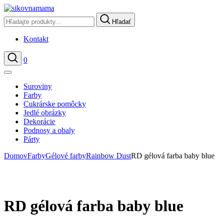
Hľadať
Kontakt
0
Hľadať
Suroviny
Farby
Cukrárske pomôcky
Jedlé obrázky
Dekorácie
Podnosy a obaly
Párty
Domov
Farby
Gélové farby
Rainbow Dust
RD gélová farba baby blue
RD gélová farba baby blue