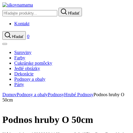
Hľadať
Kontakt
0
Hľadať
Suroviny
Farby
Cukrárske pomôcky
Jedlé obrázky
Dekorácie
Podnosy a obaly
Párty
Domov
Podnosy a obaly
Podnosy
Hrubé Podnosy
Podnos hruby O
50cm
Podnos hruby O 50cm