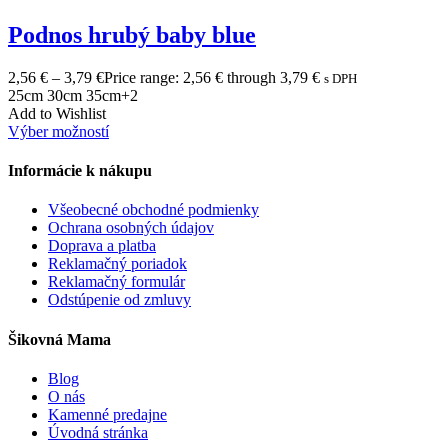
Podnos hrubý baby blue
2,56
€
–
3,79
€
Price range: 2,56 € through 3,79 €
s DPH
25cm
30cm
35cm
+2
Add to Wishlist
Výber možností
Informácie k nákupu
Všeobecné obchodné podmienky
Ochrana osobných údajov
Doprava a platba
Reklamačný poriadok
Reklamačný formulár
Odstúpenie od zmluvy
Šikovná Mama
Blog
O nás
Kamenné predajne
Úvodná stránka