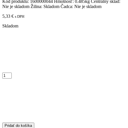
Kód produktu:
1600000044
Hmotnosť:
0.485kg
Centrálny sklad:
Nie je skladom
Žilina:
Skladom
Čadca:
Nie je skladom
5,33
€
s DPH
Skladom
Pridať do košíka