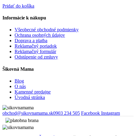
Pridať do košíka
Informácie k nákupu
Všeobecné obchodné podmienky
Ochrana osobných údajov
Doprava a platba
Reklamačný poriadok
Reklamačný formulár
Odstúpenie od zmluvy
Šikovná Mama
Blog
O nás
Kamenné predajne
Úvodná stránka
obchod@sikovnamama.sk
0903 234 505
Facebook
Instagram