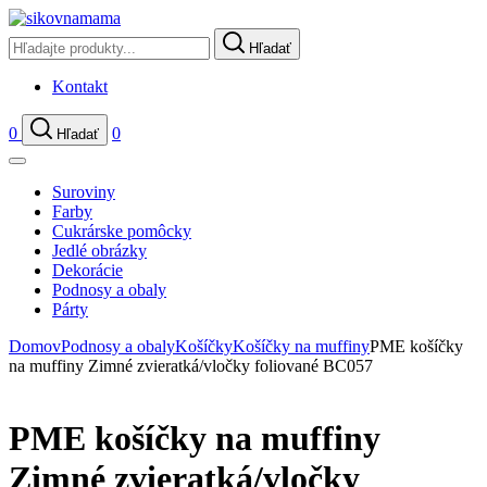
Hľadať
Kontakt
0
0
Hľadať
Suroviny
Farby
Cukrárske pomôcky
Jedlé obrázky
Dekorácie
Podnosy a obaly
Párty
Domov
Podnosy a obaly
Košíčky
Košíčky na muffiny
PME košíčky
na muffiny Zimné zvieratká/vločky foliované BC057
PME košíčky na muffiny
Zimné zvieratká/vločky