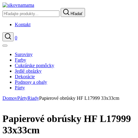
Hľadať
Kontakt
0
Hľadať
Suroviny
Farby
Cukrárske pomôcky
Jedlé obrázky
Dekorácie
Podnosy a obaly
Párty
Domov
Párty
Riady
Papierové obrúsky HF L17999 33x33cm
Papierové obrúsky HF L17999
33x33cm