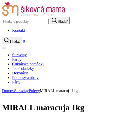
Hľadať
Kontakt
0
Hľadať
Suroviny
Farby
Cukrárske pomôcky
Jedlé obrázky
Dekorácie
Podnosy a obaly
Párty
Domov
Suroviny
Polevy
MIRALL maracuja 1kg
MIRALL maracuja 1kg