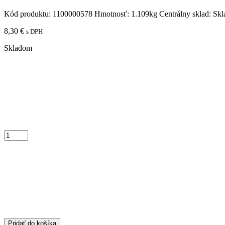
Kód produktu:
1100000578
Hmotnosť:
1.109kg
Centrálny sklad:
Skl
8,30
€
s DPH
Skladom
Pridať do košíka