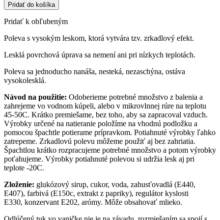
Pridať do košíka
Pridať k obľubeným
Poleva s vysokým leskom, ktorá vytvára tzv. zrkadlový efekt.
Lesklá povrchová úprava sa nemení ani pri nízkych teplotách.
Poleva sa jednoducho nanáša, nesteká, nezaschýna, ostáva
vysokolesklá.
Návod na použitie:
Odoberieme potrebné množstvo z balenia a
zahrejeme vo vodnom kúpeli, alebo v mikrovlnnej rúre na teplotu
45-50C. Krátko premiešame, bez toho, aby sa zapracoval vzduch.
Výrobky určené na natieranie položíme na vhodnú podložku a
pomocou špachtle potierame prípravkom. Potiahnuté výrobky ľahko
zatrepeme. Zrkadlovú polevu môžeme použiť aj bez zahriatia.
Špachtlou krátko rozpracujeme potrebné množstvo a potom výrobky
poťahujeme. Výrobky potiahnuté polevou si udržia lesk aj pri
teplote -20C.
Zloženie:
glukózový sirup, cukor, voda, zahusťovadlá (E440,
E407), farbivá (E150c, extrakt z papriky), regulátor kyslosti
E330, konzervant E202, arómy. Môže obsahovať mlieko.
Odlúčený tuk vo vaničke nie je na závadu, rozmiešaním sa spojí s