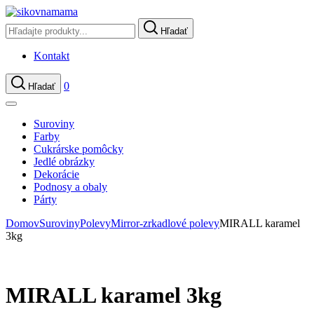
Hľadať
Kontakt
0
Hľadať
Suroviny
Farby
Cukrárske pomôcky
Jedlé obrázky
Dekorácie
Podnosy a obaly
Párty
Domov
Suroviny
Polevy
Mirror-zrkadlové polevy
MIRALL karamel
3kg
MIRALL karamel 3kg