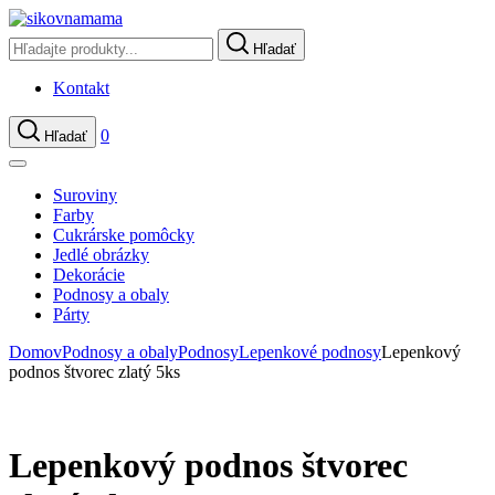
Hľadať
Kontakt
0
Hľadať
Suroviny
Farby
Cukrárske pomôcky
Jedlé obrázky
Dekorácie
Podnosy a obaly
Párty
Domov
Podnosy a obaly
Podnosy
Lepenkové podnosy
Lepenkový
podnos štvorec zlatý 5ks
Lepenkový podnos štvorec