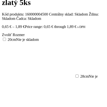
zlatý 5ks
Kód produktu:
160000004500
Centrálny sklad:
Skladom
Žilina:
Skladom
Čadca:
Skladom
0,65
€
–
1,89
€
Price range: 0,65 € through 1,89 €
s DPH
Zvoliť Rozmer
20cm
Nie je skladom
28cm
Nie je