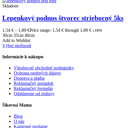
Skladom
Lepenkový podnos štvorec strieborný 5ks
1,54
€
–
1,89
€
Price range: 1,54 € through 1,89 €
s DPH
30cm
35cm
40cm
Add to Wishlist
Výber možností
Informácie k nákupu
Všeobecné obchodné podmienky
Ochrana osobných údajov
Doprava a platba
Reklamačný poriadok
Reklamačný formulár
Odstúpenie od zmluvy
Šikovná Mama
Blog
O nás
Kamenné predajne