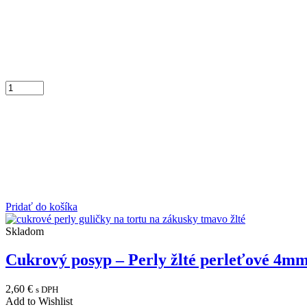
Pridať do košíka
Skladom
Cukrový posyp – Perly žlté perleťové 4m
2,60
€
s DPH
Add to Wishlist