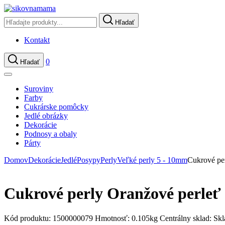
Hľadať
Kontakt
0
Hľadať
Suroviny
Farby
Cukrárske pomôcky
Jedlé obrázky
Dekorácie
Podnosy a obaly
Párty
Domov
Dekorácie
Jedlé
Posypy
Perly
Veľké perly 5 - 10mm
Cukrové pe
Cukrové perly Oranžové perle
Kód produktu:
1500000079
Hmotnosť:
0.105kg
Centrálny sklad:
Sk