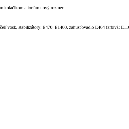
im koláčikom a tortám nový rozmer.
včelí vosk, stabilizátory: E470, E1400, zahusťovadlo E464 farbivá: E1