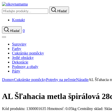
Hľadať
Kontakt
0
Hľadať
Suroviny
Farby
Cukrárske pomôcky
Jedlé obrázky
Dekorácie
Podnosy a obaly
Párty
Domov
Cukrárske pomôcky
Potreby na pečenie
Náradie
AL Šľahacia m
AL Šľahacia metla špirálová 2
Kód produktu:
1300001635
Hmotnosť:
0.05kg
Centrálny sklad:
Skl