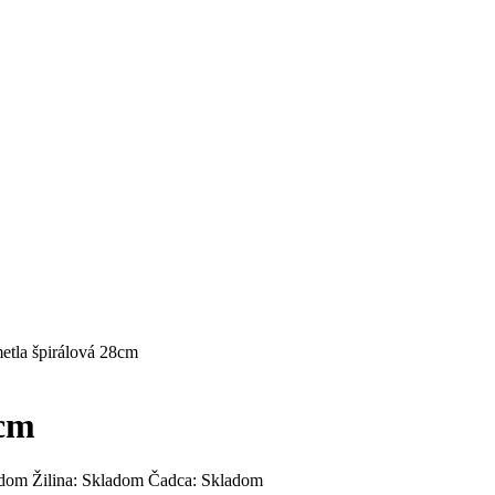
etla špirálová 28cm
8cm
adom
Žilina:
Skladom
Čadca:
Skladom