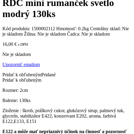
RDC mini rumanček svetlo
modrý 130ks
Kód produktu:
1500002112
Hmotnosť:
0.2kg
Centrálny sklad:
Nie
je skladom
Žilina:
Nie je skladom
Čadca:
Nie je skladom
16,00
€
s DPH
Nie je skladom
Upozorniť emailom
Pridať k obľubeným
Pridané
Pridať k obľubeným
Rozmer: 2cm
Balenie: 130ks
Zloženie : škrob, práškový cukor, glukózový sirup, palmový tuk,
glycerín, stabilizátor E422, konzervant E202, aroma, farbivá
E122,E133, E151
E122 a môže mať nepriaznivý účinok na činnosť a pozornosť