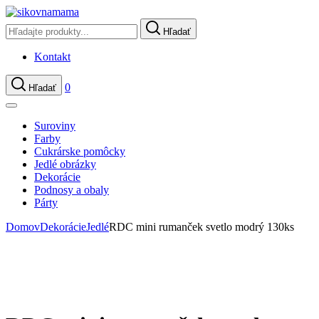
Hľadať
Kontakt
0
Hľadať
Suroviny
Farby
Cukrárske pomôcky
Jedlé obrázky
Dekorácie
Podnosy a obaly
Párty
Domov
Dekorácie
Jedlé
RDC mini rumanček svetlo modrý 130ks