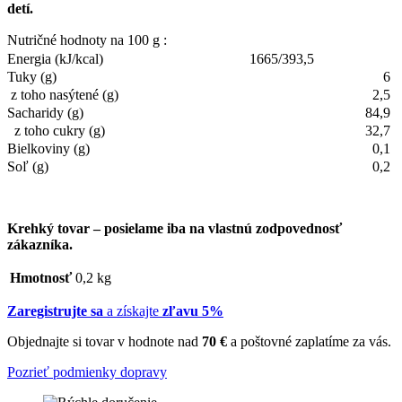
detí.
Nutričné hodnoty na 100 g :
Energia (kJ/kcal)
1665/393,5
Tuky (g)
6
z toho nasýtené (g)
2,5
Sacharidy (g)
84,9
z toho cukry (g)
32,7
Bielkoviny (g)
0,1
Soľ (g)
0,2
Krehký tovar – posielame iba na vlastnú zodpovednosť
zákazníka.
Hmotnosť
0,2 kg
Zaregistrujte sa
a získajte
zľavu 5%
Objednajte si tovar v hodnote nad
70 €
a poštovné zaplatíme za vás.
Pozrieť podmienky dopravy