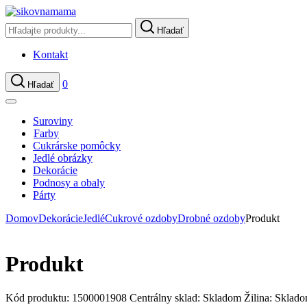
Hľadať
Kontakt
0
Hľadať
Suroviny
Farby
Cukrárske pomôcky
Jedlé obrázky
Dekorácie
Podnosy a obaly
Párty
Domov
Dekorácie
Jedlé
Cukrové ozdoby
Drobné ozdoby
Produkt
Produkt
Kód produktu:
1500001908
Centrálny sklad:
Skladom
Žilina:
Sklad