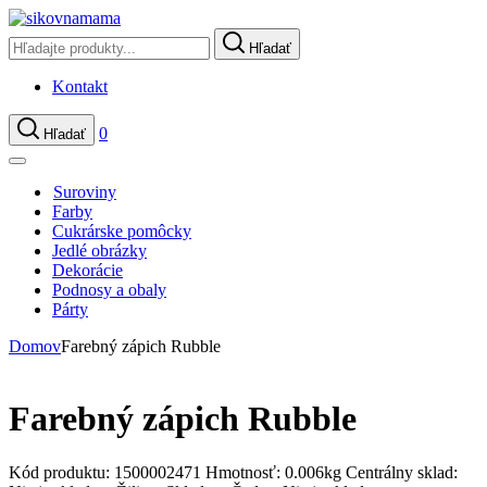
Hľadať
Kontakt
0
Hľadať
Suroviny
Farby
Cukrárske pomôcky
Jedlé obrázky
Dekorácie
Podnosy a obaly
Párty
Domov
Farebný zápich Rubble
Farebný zápich Rubble
Kód produktu:
1500002471
Hmotnosť:
0.006kg
Centrálny sklad: